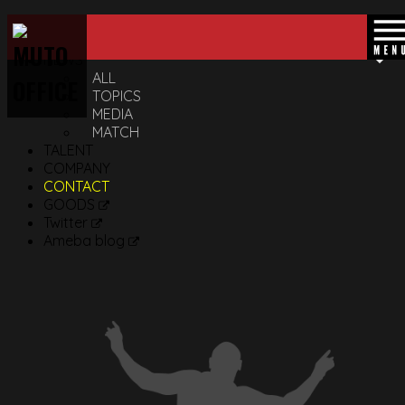
CLOSE
TOP
NEWS
ALL
TOPICS
MEDIA
MATCH
TALENT
COMPANY
CONTACT
GOODS
Twitter
Ameba blog