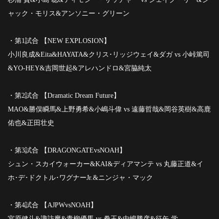
ャック・モリス&アンソニー・グリーン
・第1試合 【NEW EXPLOSION】
小川良成&Eita&HAYATA&クリス･リッジウェイ&ダガ vs 小峠篤司
&YO-HEY&吉岡世起&アレハンドロ&宮脇純太
・第2試合 【Dramatic Dream Future】
MAO&勝俣瞬馬&上野勇希&小嶋斗偉 vs 遠藤哲哉&岡谷英樹&高鹿
佑也&正田壮史
・第3試合 【DRAGONGATEvsNOAH】
シュン・スカイウォーカー&KAI&ディアマンテ vs 丸藤正道&イ
ホ･デ･ドクトル･ワグナーJr.&ニンジャ・マック
・第4試合 【AJPWvsNOAH】
宮原健斗&諏訪魔&青柳優馬 vs 拳王&中嶋勝彦&征矢 学