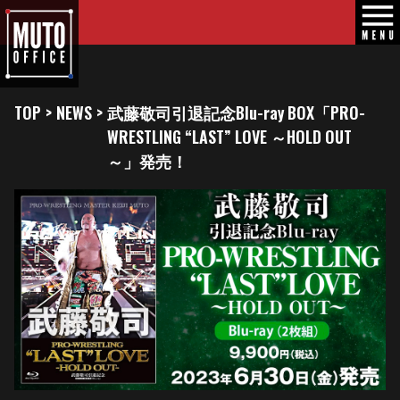
TOP
>
NEWS
>
武藤敬司引退記念Blu-ray BOX「PRO-
WRESTLING “LAST” LOVE ～HOLD OUT
～」発売！