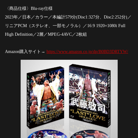
〈商品仕様〉Blu-ray仕様
2023年／日本／カラー／本編計579分(Disc1:327分、Disc2:252分)／
リニアPCM（ステレオ、一部モノラル）／16:9 1920×1080i Full
High Definition／2層／MPEG-4AVC／2枚組
Amazon購入サイト→
https://www.amazon.co.jp/dp/B0BD3DRTYW/