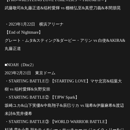
武藤敬司&丸藤正道&稲村愛輝 vs 棚橋弘至&真壁刀義&本間朋晃
・2023年1月22日 横浜アリーナ
【End of Nightmare】
グレート・ムタ&スティング&ダービー・アリン vs 白使&AKIRA&
丸藤正道
■NOAH（Disc2）
2023年2月21日 東京ドーム
・STARTING BATTLE① 【STARTING LOVE】マサ北宮&稲葉大
樹 vs 稲村愛輝&矢野安崇
・STARTING BATTLE② 【TJPW Spark】
坂崎ユカ&山下実優&中島翔子&辰巳リカ vs 瑞希&伊藤麻希&渡辺
未詩&荒井優希
・STARTING BATTLE③ 【WORLD WARRIOR BATTLE】
杉浦 貴&小島 聡&ティモシー・サッチャー vs ジェイク・リー&ジ