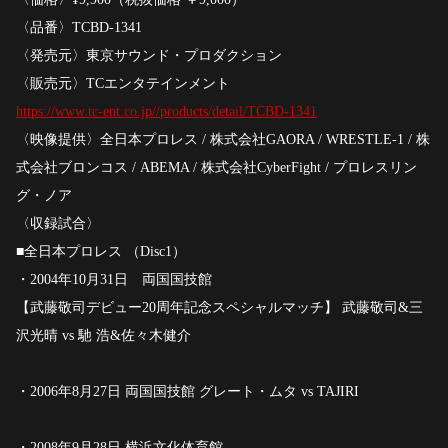
〈品番〉TCBD-1341
〈発売元〉東京サウンド・プロダクション
〈販売元〉TCエンタテインメント
https://www.tc-ent.co.jp//products/detail/TCBD-1341
〈映像提供〉全日本プロレス / 株式会社GAORA / WRESTLE-1 / 株
式会社ブロンコス / ABEMA / 株式会社CyberFight / プロレスリン
グ・ノア
〈収録試合〉
■全日本プロレス （Disc1）
・2004年10月31日 両国国技館
【武藤敬司デビュー20周年記念スペシャルマッチ】 武藤敬司&三
沢光晴 vs 馳 浩&佐々木健介
・2006年8月27日 両国国技館 グレート・ムタ vs TAJIRI
・2008年9月28日 横浜文化体育館