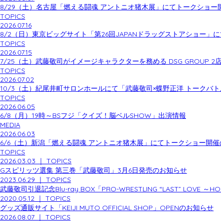
8/29（土）名古屋「燃える闘魂 アントニオ猪木展」にてトークショー
TOPICS
2026.07.16
8/2（日）東京ビッグサイト「第26回JAPANドラッグストアショー
TOPICS
2026.07.15
7/25（土）武藤敬司がイメージキャラクターを務める DSG GROUP 
TOPICS
2026.07.02
10/3（土）紀尾井町サロンホールにて「武藤敬司×蝶野正洋 トークバ
TOPICS
2026.06.05
6/8（月）19時～BSフジ「クイズ！脳ベルSHOW」出演情報
MEDIA
2026.06.03
6/6（土）新潟「燃える闘魂 アントニオ猪木展」にてトークショー開
TOPICS
2026.03.03
｜
TOPICS
Gスピリッツ選集 第三巻「武藤敬司」3月6日発売のお知らせ
2023.06.29
｜
TOPICS
武藤敬司引退記念Blu-ray BOX「PRO-WRESTLING “LAST” LOVE ～
2020.05.12
｜
TOPICS
グッズ通販サイト「KEIJI MUTO OFFICIAL SHOP」OPENのお知らせ
2026.08.07
｜
TOPICS