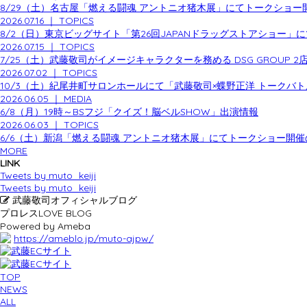
8/29（土）名古屋「燃える闘魂 アントニオ猪木展」にてトークショー
2026.07.16
｜
TOPICS
8/2（日）東京ビッグサイト「第26回JAPANドラッグストアショー
2026.07.15
｜
TOPICS
7/25（土）武藤敬司がイメージキャラクターを務める DSG GROUP 
2026.07.02
｜
TOPICS
10/3（土）紀尾井町サロンホールにて「武藤敬司×蝶野正洋 トークバ
2026.06.05
｜
MEDIA
6/8（月）19時～BSフジ「クイズ！脳ベルSHOW」出演情報
2026.06.03
｜
TOPICS
6/6（土）新潟「燃える闘魂 アントニオ猪木展」にてトークショー開
MORE
LINK
Tweets by muto_keiji
Tweets by muto_keiji
武藤敬司オフィシャルブログ
プロレスLOVE BLOG
Powered by Ameba
https://ameblo.jp/muto-ajpw/
TOP
NEWS
ALL