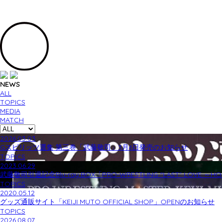
NEWS
ALL
TOPICS
MEDIA
MATCH
2026.03.03
Gスピリッツ選集 第三巻「武藤敬司」3月6日発売のお知らせ
TOPICS
2023.06.29
武藤敬司引退記念Blu-ray BOX「PRO-WRESTLING “LAST” LOVE ～
TOPICS
2020.05.12
グッズ通販サイト「KEIJI MUTO OFFICIAL SHOP」OPENのお知らせ
TOPICS
2026.08.07